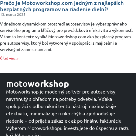
Prečo je Motoworkshop.com jedným z najlepších
bezplatných programov na riadenie dielní?
13. marca 2025
V dnešnom dynamickom prostredí autoservisov je výber správneho
servisného programu kľúčový pre prevádzkovú efektivitu a výkonnosť.
V tomto kontexte vyniká Motoworkshop.com ako bezplatný program
pre autoservisy, ktorý bol vytvorený v spolupráci s majiteľmi a
servisnými zamestnancami.
Čítať viac »
moto
workshop
Motoworkshop je moderný softvér pre autoservisy,
navrhnutý s ohľadom na potreby odvetvia. Vďaka
spolupráci s odborníkmi tento nástroj maximalizuje
efektivitu, minimalizuje riziko chýb a zjednodušuje
riadenie – od prijatia zákaziek až po finálnu fakturáciu.
Výberom Motoworkshopu investujete do úspechu a rastu
každého servisu.