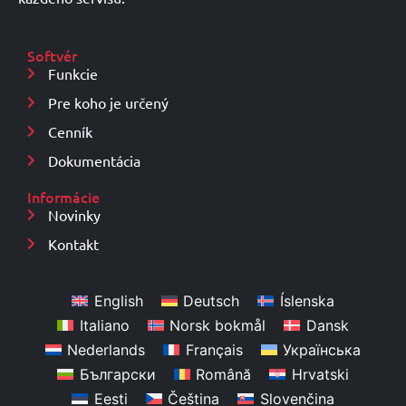
Softvér
Funkcie
Pre koho je určený
Cenník
Dokumentácia
Informácie
Novinky
Kontakt
English
Deutsch
Íslenska
Italiano
Norsk bokmål
Dansk
Nederlands
Français
Українська
Български
Română
Hrvatski
Eesti
Čeština
Slovenčina