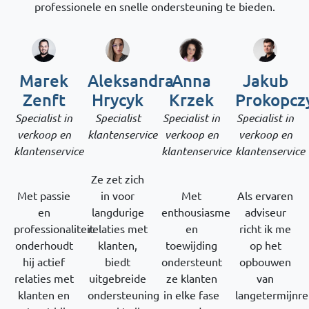
professionele en snelle ondersteuning te bieden.
Marek
Aleksandra
Jakub
Anna
Zenft
Hrycyk
Prokopcz
Krzek
Specialist in
Specialist
Specialist in
Specialist in
verkoop en
klantenservice
verkoop en
verkoop en
klantenservice
klantenservice
klantenservice
Ze zet zich
Met passie
in voor
Als ervaren
Met
en
langdurige
adviseur
enthousiasme
professionaliteit
relaties met
richt ik me
en
onderhoudt
klanten,
op het
toewijding
hij actief
biedt
opbouwen
ondersteunt
relaties met
uitgebreide
van
ze klanten
klanten en
ondersteuning
langetermijnre
in elke fase