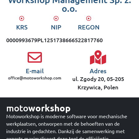
o.o.
KRS
NIP
REGON
0000993679
PL1251738666
522817760
E-mail
Adres
ul. Zgody 20, 05-205
Krzywica, Polen
moto
workshop
Motoworkshop is moderne software voor mechanische
werkplaatsen, ontworpen met de behoeften van de
industrie in gedachten. Dankzij de samenwerking met
experts maximaliseert deze tool de efficiëntie,