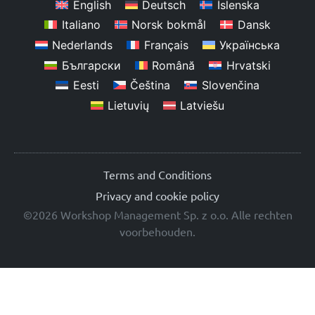
English
Deutsch
Íslenska
Italiano
Norsk bokmål
Dansk
Nederlands
Français
Українська
Български
Română
Hrvatski
Eesti
Čeština
Slovenčina
Lietuvių
Latviešu
Terms and Conditions
Privacy and cookie policy
©2026 Workshop Management Sp. z o.o. Alle rechten
voorbehouden.