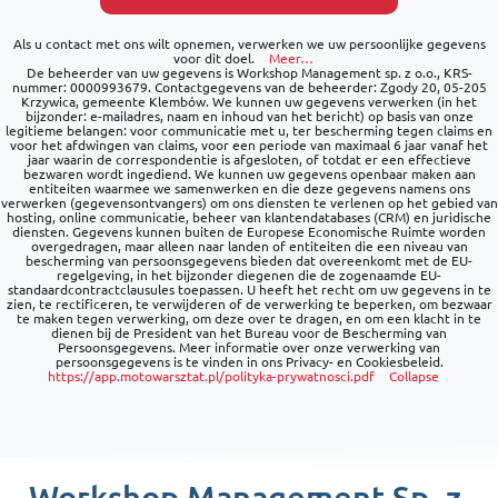
Als u contact met ons wilt opnemen, verwerken we uw persoonlijke gegevens
voor dit doel.
Meer…
De beheerder van uw gegevens is Workshop Management sp. z o.o., KRS-
nummer: 0000993679. Contactgegevens van de beheerder: Zgody 20, 05-205
Krzywica, gemeente Klembów. We kunnen uw gegevens verwerken (in het
bijzonder: e-mailadres, naam en inhoud van het bericht) op basis van onze
legitieme belangen: voor communicatie met u, ter bescherming tegen claims en
voor het afdwingen van claims, voor een periode van maximaal 6 jaar vanaf het
jaar waarin de correspondentie is afgesloten, of totdat er een effectieve
bezwaren wordt ingediend. We kunnen uw gegevens openbaar maken aan
entiteiten waarmee we samenwerken en die deze gegevens namens ons
verwerken (gegevensontvangers) om ons diensten te verlenen op het gebied van
hosting, online communicatie, beheer van klantendatabases (CRM) en juridische
diensten. Gegevens kunnen buiten de Europese Economische Ruimte worden
overgedragen, maar alleen naar landen of entiteiten die een niveau van
bescherming van persoonsgegevens bieden dat overeenkomt met de EU-
regelgeving, in het bijzonder diegenen die de zogenaamde EU-
standaardcontractclausules toepassen. U heeft het recht om uw gegevens in te
zien, te rectificeren, te verwijderen of de verwerking te beperken, om bezwaar
te maken tegen verwerking, om deze over te dragen, en om een klacht in te
dienen bij de President van het Bureau voor de Bescherming van
Persoonsgegevens. Meer informatie over onze verwerking van
persoonsgegevens is te vinden in ons Privacy- en Cookiesbeleid.
https://app.motowarsztat.pl/polityka-prywatnosci.pdf
Collapse
Workshop Management Sp. z.