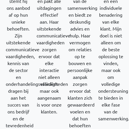
stemt hij
en pakt alle
en een
van de
ons aanbod
uitdagingen
individuele
samenwerking
af op hun
effectief
benadering
en biedt ze
unieke
aan. Haar
van elke
deskundig
behoeften.
uitstekende
klant. Mijn
advies en
Zijn
communicatieve
doel is niet
hulp. Haar
uitstekende
vaardigheden
alleen om
vermogen
communicatieve
zorgen
de beste
om relaties
vaardigheden,
ervoor dat
oplossing te
op te
kennis van
elke
vinden,
bouwen en
de sector
interactie
maar ook
persoonlijke
en
niet alleen
om
aanpak
onderhandelingsvaardigheden
efficiënt
volledige
zorgen
dragen bij
maar ook
ondersteuning
ervoor dat
aan het
aangenaam
te bieden in
klanten zich
succes van
is voor onze
elke fase
gewaardeerd
ons bedrijf
klanten.
van de
voelen en
en de
samenwerking
dat hun
tevredenheid
behoeften