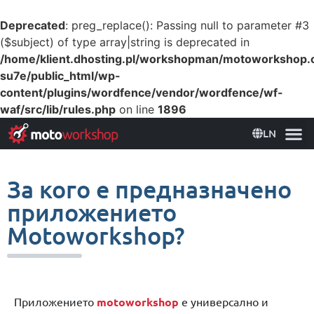
Deprecated
: preg_replace(): Passing null to parameter #3
($subject) of type array|string is deprecated in
/home/klient.dhosting.pl/workshopman/motoworkshop
su7e/public_html/wp-
content/plugins/wordfence/vendor/wordfence/wf-
waf/src/lib/rules.php
on line
1896
LN
За кого е предназначено
приложението
Motoworkshop?
Приложението
motoworkshop
е универсално и