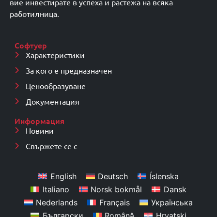
вие инвестирате в успеха и растежа на всяка
работилница.
Софтуер
Характеристики
За кого е предназначен
Ценообразуване
Документация
Информация
Новини
Свържете се с
English
Deutsch
Íslenska
Italiano
Norsk bokmål
Dansk
Nederlands
Français
Українська
Български
Română
Hrvatski