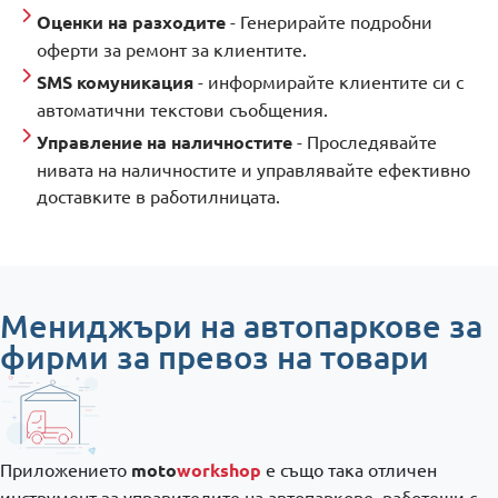
Оценки на разходите
- Генерирайте подробни
оферти за ремонт за клиентите.
SMS комуникация
- информирайте клиентите си с
автоматични текстови съобщения.
Управление на наличностите
- Проследявайте
нивата на наличностите и управлявайте ефективно
доставките в работилницата.
Мениджъри на автопаркове за
фирми за превоз на товари
Приложението
moto
workshop
е също така отличен
инструмент за управителите на автопаркове, работещи с